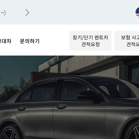
~)
장기/단기 렌트카
보험 사
고대차
문의하기
견적요청
견적