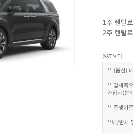
1주 렌탈료 
2주 렌탈료 
(VAT 별도)
** (옵션
** 업체측요
가입시(본인
** 주행키로
**배/반차