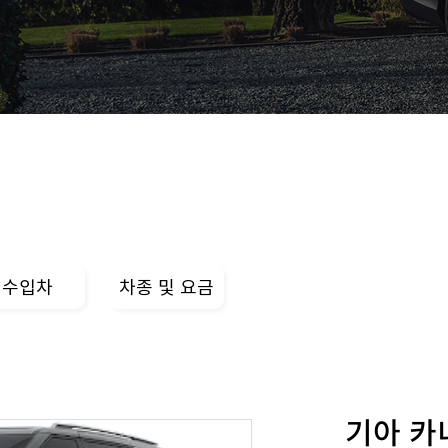
수입차
차종 및 요금
기아 카