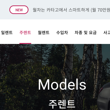
월차는 카타고에서 스마트하게 (월 70만원
일렌트
주렌트
월렌트
수입차
차종 및 요금
사
Models
주렌트