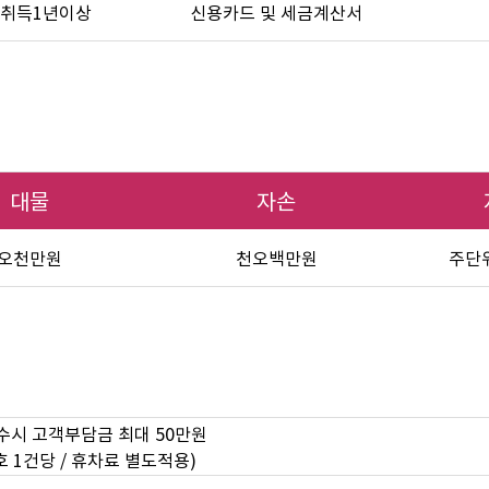
취득1년이상
신용카드 및 세금계산서
대물
자손
오천만원
천오백만원
주단위
수시 고객부담금 최대 50만원
 1건당 / 휴차료 별도적용)