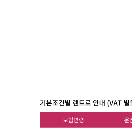
기본조건별 렌트료 안내 (VAT 별
보험연령
운