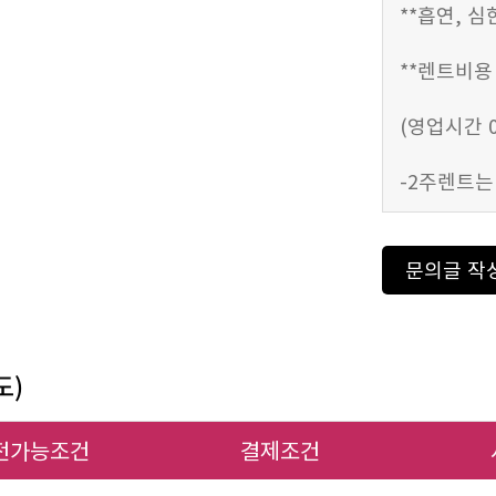
**흡연, 
**렌트비용
(영업시간 08
-2주렌트는
문의글 작
도)
전가능조건
결제조건