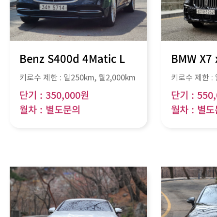
Benz S400d 4Matic L
BMW X7 
키로수 제한 :
일250km
, 월
2,000km
키로수 제한 :
단기 : 350,000원
단기 : 550
월차 : 별도문의
월차 : 별