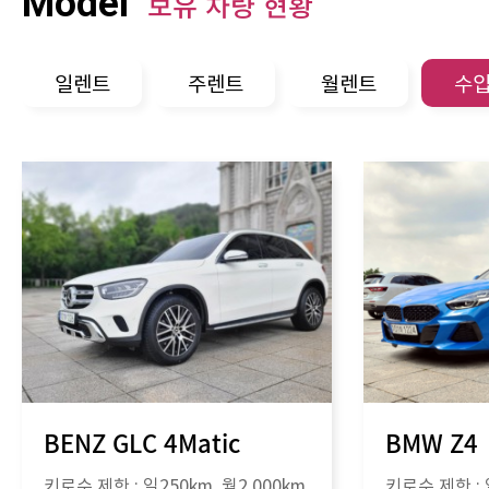
Model
보유 차량 현황
일렌트
주렌트
월렌트
수
BENZ GLC 4Matic
BMW Z4
키로수 제한 :
일250km
, 월
2,000km
키로수 제한 :