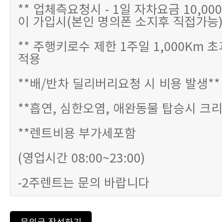
** 업체측요청시 - 1일 자차요금 10,00
이 가입시(본인 명의폰 소지후 직접가능
** 주행키로수 제한 1주일 1,000Km 
적용
**배/반차 딜리버리요청 시 비용 발생**
**흡연, 심한오염, 애완동물 탑승시 크리
**렌트비용 부가세포함
(영업시간 08:00~23:00)
-2주렌트는 문의 바랍니다
문의글 작성하기