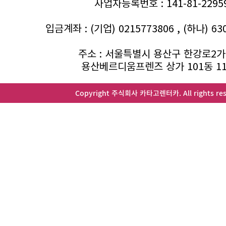
사업자등록번호 : 141-81-2295
입금계좌 : (기업) 0215773806 , (하나) 63
주소 : 서울특별시 용산구 한강로2가 
용산베르디움프렌즈 상가 101동 1
Copyright 주식회사 카타고렌터카. All rights res