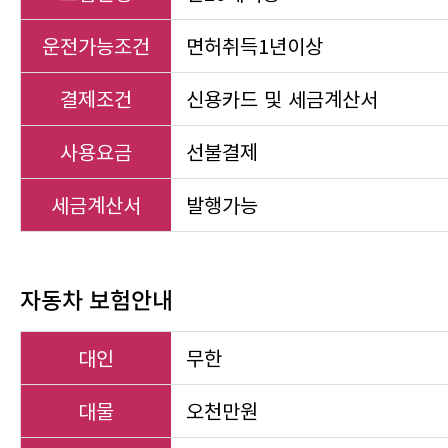
운전가능조건
면허취득1년이상
결제조건
신용카드 및 세금계산서
사용요금
선불결제
세금계산서
발행가능
자동차 보험안내
대인
무한
대물
오천만원