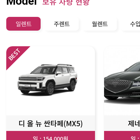
Model
보유 차량 현황
일렌트
주렌트
월렌트
수
디 올 뉴 싼타페(MX5)
제네
일 : 154,000원
일 :