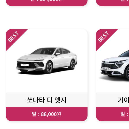
쏘나타 디 엣지
기아
일 : 88,000원
일 :